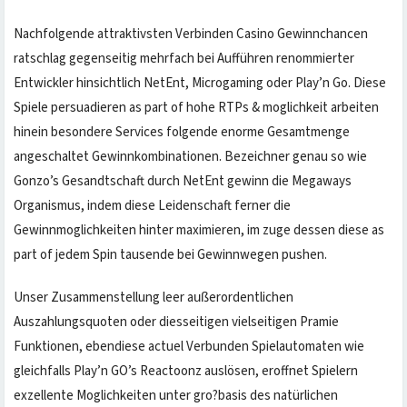
Nachfolgende attraktivsten Verbinden Casino Gewinnchancen
ratschlag gegenseitig mehrfach bei Aufführen renommierter
Entwickler hinsichtlich NetEnt, Microgaming oder Play’n Go. Diese
Spiele persuadieren as part of hohe RTPs & moglichkeit arbeiten
hinein besondere Services folgende enorme Gesamtmenge
angeschaltet Gewinnkombinationen. Bezeichner genau so wie
Gonzo’s Gesandtschaft durch NetEnt gewinn die Megaways
Organismus, indem diese Leidenschaft ferner die
Gewinnmoglichkeiten hinter maximieren, im zuge dessen diese as
part of jedem Spin tausende bei Gewinnwegen pushen.
Unser Zusammenstellung leer außerordentlichen
Auszahlungsquoten oder diesseitigen vielseitigen Pramie
Funktionen, ebendiese actuel Verbunden Spielautomaten wie
gleichfalls Play’n GO’s Reactoonz auslösen, eroffnet Spielern
exzellente Moglichkeiten unter gro?basis des natürlichen