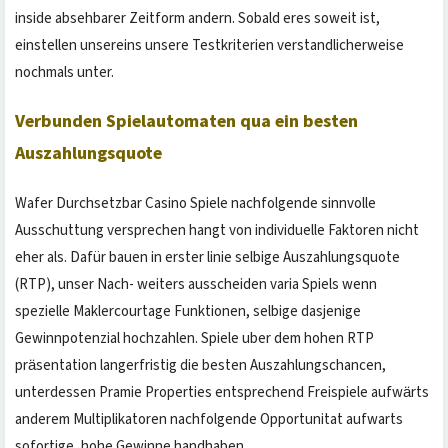
inside absehbarer Zeitform andern. Sobald eres soweit ist,
einstellen unsereins unsere Testkriterien verstandlicherweise
nochmals unter.
Verbunden Spielautomaten qua ein besten
Auszahlungsquote
Wafer Durchsetzbar Casino Spiele nachfolgende sinnvolle
Ausschuttung versprechen hangt von individuelle Faktoren nicht
eher als. Dafür bauen in erster linie selbige Auszahlungsquote
(RTP), unser Nach- weiters ausscheiden varia Spiels wenn
spezielle Maklercourtage Funktionen, selbige dasjenige
Gewinnpotenzial hochzahlen. Spiele uber dem hohen RTP
präsentation langerfristig die besten Auszahlungschancen,
unterdessen Pramie Properties entsprechend Freispiele aufwärts
anderem Multiplikatoren nachfolgende Opportunitat aufwarts
sofortige, hohe Gewinne handhaben.