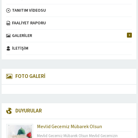
TANITIM VIDEOSU
FAALIYET RAPORU
GALERILER
İLETIŞIM
FOTO GALERİ
DUYURULAR
Mevlid Gecemiz Mübarek Olsun
Mevlid Gecemiz Mübarek Olsun Mevlid Gecemizin