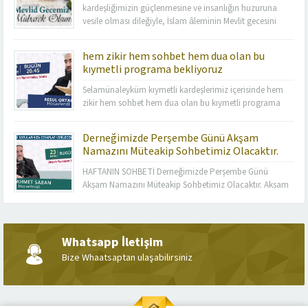
kardeşliğimizin güçlenmesine ve insanlığın huzuruna
vesile olması dileğiyle, İslam âleminin Mevlit gecesini
tebrik ediyor, Rabbimizden bizleri kulluk ve iyilik üzere
daim kılmasını niyaz ediyoruz.
hem zikir hem sohbet hem dua olan bu
kıymetli programa bekliyoruz
Selamünaleyküm kıymetli kardeşlerimiz içerisinde hem
zikir hem sohbet hem dua olan bu kıymetli programa
bekliyoruz. www.sevgidernegi.net
Derneğimizde Perşembe Günü Akşam
Namazını Müteakip Sohbetimiz Olacaktır.
HAFTANIN SOHBETİ Derneğimizde Perşembe Günü
Akşam Namazını Müteakip Sohbetimiz Olacaktır. Aksam
Akşam Namazında Derneğimizde Olmanız Önemli Rica
Olunur FIKHİ SORULARINIZA CEVAPLAR VERİLECEKTİR
Whatsapp İletişim
Bize Whaatsaptan ulaşabilirsiniz