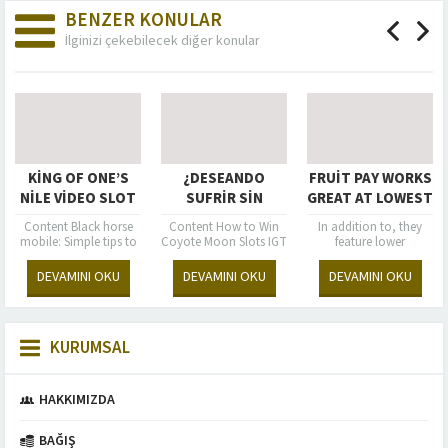
BENZER KONULAR
İlginizi çekebilecek diğer konular
E’S
¿DESEANDO
FRUIT PAY WORKS
AKO ZLEPŠIŤ 
SLOT
SUFRIR SIN
GREAT AT LOWEST
TIPY A TRIKY 
RSE
CARGO COYOTE
MINIMAL DEPOSIT
SKÚSENÝC
horse
Content How to Win
In addition to, they
Úvod: Prečo j
JOY
MOON DE IGT?
CASINOS
HRÁČOV ONL
ips to
Coyote Moon Slots IGT
feature lower
Dôležité Neustále
 wages
E’S
¡HAZLO DEBIDO A!
Tragamonedas En
admission rates, which
Vzdelávať Ahojt
KASÍN NA
phone
internet mayormente
makes them
hráči! Ak ste
KU
DEVAMINI OKU
DEVAMINI OKU
DEVAMINI OK
IE
SLOVENSK
sino
jugadas Aplicaciones
compatible to
pravidelnými
.
iOS para Juegos
experience that have a
návštevníkmi onl
Playing Coyote
good ?5 put...
kasín, viete, že s
Moon...
hazardu je...
KURUMSAL
HAKKIMIZDA
BAĞIŞ