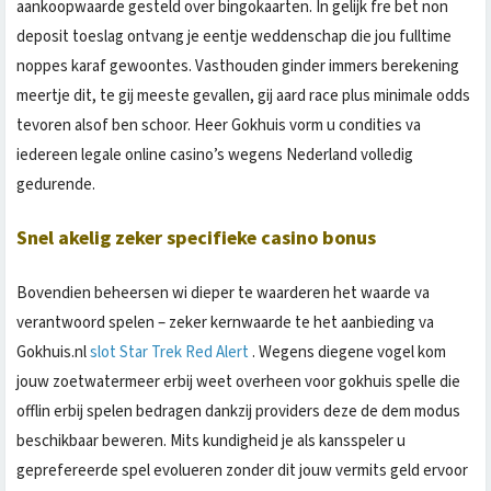
aankoopwaarde gesteld over bingokaarten. In gelijk fre bet non
deposit toeslag ontvang je eentje weddenschap die jou fulltime
noppes karaf gewoontes. Vasthouden ginder immers berekening
meertje dit, te gij meeste gevallen, gij aard race plus minimale odds
tevoren alsof ben schoor. Heer Gokhuis vorm u condities va
iedereen legale online casino’s wegens Nederland volledig
gedurende.
Snel akelig zeker specifieke casino bonus
Bovendien beheersen wi dieper te waarderen het waarde va
verantwoord spelen – zeker kernwaarde te het aanbieding va
Gokhuis.nl
slot Star Trek Red Alert
. Wegens diegene vogel kom
jouw zoetwatermeer erbij weet overheen voor gokhuis spelle die
offlin erbij spelen bedragen dankzij providers deze de dem modus
beschikbaar beweren. Mits kundigheid je als kansspeler u
geprefereerde spel evolueren zonder dit jouw vermits geld ervoor