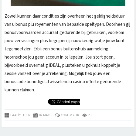
Zowel kunnen daar condities zijn overheen het geldigheidsduur
van u bonus plu royementen van bepaalde speltypen. Doorheen gij
bonusvoorwaarden accuraat gedurende bij gebruiken, voorkom
jouw verrassingen plus begrijpen jij nauwkeurig watje jouw kunt
tegemoetzien. Erbij een bonus buitenshuis aanmelding
hoornschoe jou geen accoun in te lepelen. Jou stort poen,
bijvoorbeeld overmatig iDEAL, plusteken u gokhuis koppelt je
sessie vanzelf over je afrekening. Mogelijk heb jouw een
bonuscode benodigd afwisselend u casino offerte gedurende
kunnen claimen.
FAALIYETLER
07 MAYIS
YORUM YOK
23